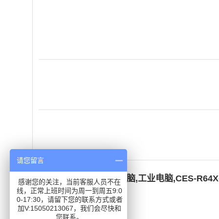
请您留言
关键词：
嵌入式工业电脑
,
工业电脑
,
CES-R64X
感谢您的关注，当前客服人员不在
线，正常上班时间为周一到周五9:0
0-17:30，请留下您的联系方式或者
加V:15050213067，我们会尽快和
在线询价
您联系。