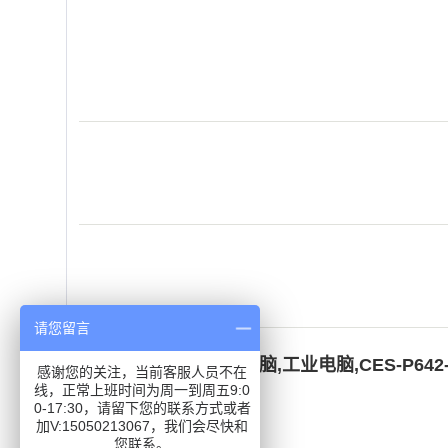
请您留言
关键词：
嵌入式工业电脑
,
工业电脑
,
CES-P642
感谢您的关注，当前客服人员不在
线，正常上班时间为周一到周五9:0
0-17:30，请留下您的联系方式或者
加V:15050213067，我们会尽快和
在线询价
您联系。