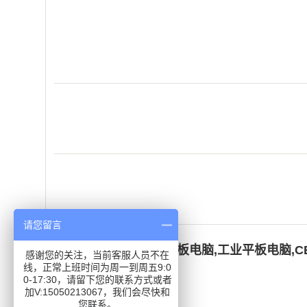
请您留言
关键词：
21.5寸工业平板电脑
,
工业平板电脑
,
C
感谢您的关注，当前客服人员不在
线，正常上班时间为周一到周五9:0
0-17:30，请留下您的联系方式或者
加V:15050213067，我们会尽快和
在线询价
您联系。