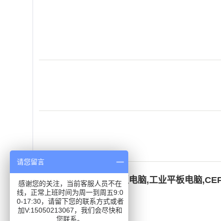
请您留言
关键词：
19寸工业平板电脑
,
工业平板电脑
,
CEP
感谢您的关注，当前客服人员不在
线，正常上班时间为周一到周五9:0
0-17:30，请留下您的联系方式或者
加V:15050213067，我们会尽快和
在线询价
您联系。