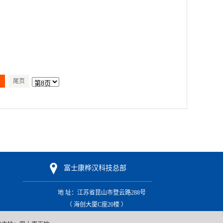
尾页
富士康桦汉科技总部
地 址：江苏省昆山市登云路288号
（
海创大厦C座20楼
）