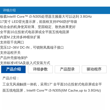
详细介绍
板载Intel
®
Core™ i3-N305处理器主频最大可以达到 3.8GHz
17英寸 LED背光显示屏，前面框支持IP66防护等级
铝合金的机身使其轻薄、坚固稳定、散热效果更好
全平面10点投射式电容屏或全平面五线电阻屏
内置M.2支持多种模块扩展
支持双千兆网口
宽压12~36V DC-IN，可锁附凤凰端子接口
支持远程开关
产品外壳接地保护
支持标准VESA及嵌入式安装方式
产品介绍
详细参数
产品型录
驱动程序
产品介绍：
工业无风扇触摸一体机，采用17" 全平面10点投射式电容屏或全平
面五线电阻屏，Intel® Core™ i3-N305(6M Cache,up to 3.8GHz)