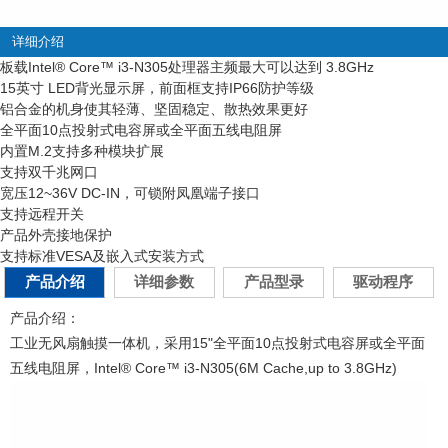
详细介绍
板载Intel
®
Core™ i3-N305处理器主频最大可以达到 3.8GHz
15英寸 LED背光显示屏，前面框支持IP66防护等级
铝合金的机身使其轻薄、坚固稳定、散热效果更好
全平面10点投射式电容屏或全平面五线电阻屏
内置M.2支持多种模块扩展
支持双千兆网口
宽压12~36V DC-IN，可锁附凤凰端子接口
支持远程开关
产品外壳接地保护
支持标准VESA及嵌入式安装方式
产品介绍
详细参数
产品型录
驱动程序
产品介绍：
工业无风扇触摸一体机，采用15"全平面10点投射式电容屏或全平面
五线电阻屏，Intel® Core™ i3-N305(6M Cache,up to 3.8GHz)