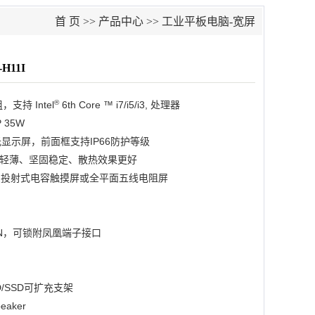
首 页
>>
产品中心
>>
工业平板电脑-宽屏
H11I
®
，支持 Intel
6th Core ™ i7/i5/i3, 处理器
 35W
背光显示屏，前面框支持IP66防护等级
轻薄、坚固稳定、散热效果更好
点投射式电容触摸屏或全平面五线电阻屏
C-IN，可锁附凤凰端子接口
DD/SSD可扩充支架
eaker