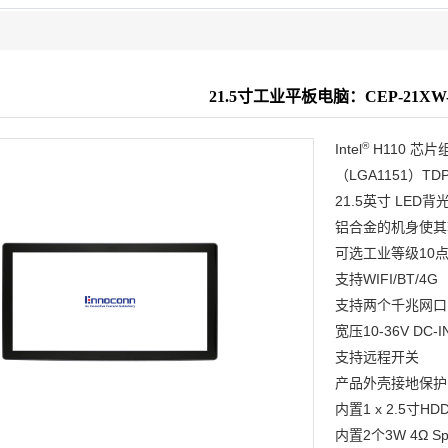
21.5寸工业平板电脑：CEP-21XW-
®
Intel
H110 芯片组
（LGA1151）TDP
21.5英寸 LED
铝合金的机身使其
可选工业等级10
支持WIFI/BT/4G
支持两个千兆网口
宽压10-36V D
支持远程开关
产品外壳接地保护
内置1 x 2.5寸H
内置2个3W 4Ω Sp