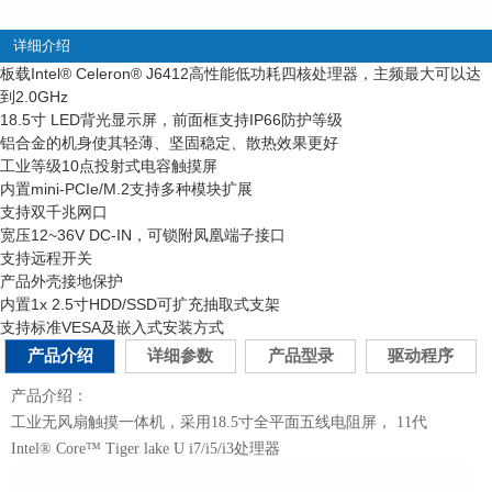
详细介绍
板载Intel
®
Celeron
®
J6412高性能低功耗四核处理器，主频最大可以达
到2.0GHz
18.5寸 LED背光显示屏，前面框支持IP66防护等级
铝合金的机身使其轻薄、坚固稳定、散热效果更好
工业等级10点投射式电容触摸屏
内置mini-PCIe/M.2支持多种模块扩展
支持双千兆网口
宽压12~36V DC-IN，可锁附凤凰端子接口
支持远程开关
产品外壳接地保护
内置1x 2.5寸HDD/SSD可扩充抽取式支架
支持标准VESA及嵌入式安装方式
产品介绍
详细参数
产品型录
驱动程序
产品介绍：
工业无风扇触摸一体机，采用18.5寸全平面五线电阻屏， 11代
Intel® Core™ Tiger lake U i7/i5/i3处理器