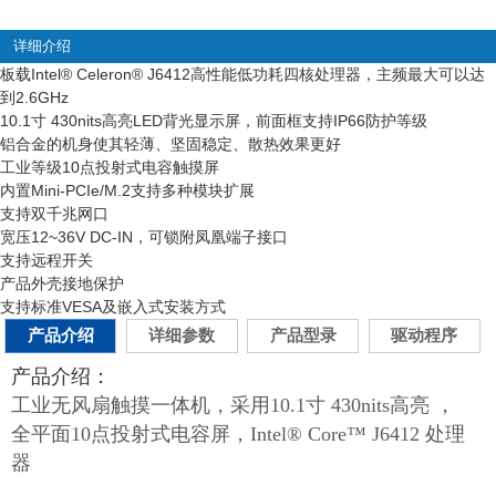
详细介绍
板载Intel
®
Celeron
®
J6412高性能低功耗四核处理器，主频最大可以达
到2.6GHz
10.1寸 430nits高亮LED背光显示屏，前面框支持IP66防护等级
铝合金的机身使其轻薄、坚固稳定、散热效果更好
工业等级10点投射式电容触摸屏
内置Mini-PCIe/M.2支持多种模块扩展
支持双千兆网口
宽压12~36V DC-IN，可锁附凤凰端子接口
支持远程开关
产品外壳接地保护
支持标准VESA及嵌入式安装方式
产品介绍
详细参数
产品型录
驱动程序
产品介绍：
工业无风扇触摸一体机，采用10.1寸 430nits高亮 ，
全平面10点投射式电容屏，Intel® Core™
J6412 处理
器