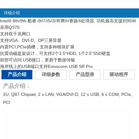
详细介绍
Intel
®
8th/9th 酷睿 i9/i7/i5/i3/奔腾
®
/赛扬
®
处理器, 功耗最高支援到95W
采用Q370
支持双千兆网口
支持VGA、DVI-D、DP三屏异显
内置PCI,PCIe插槽，支持多种模块扩展
抗震动磁盘架设计，可支持2个3.5"HDD, 1个2.5"SSD硬盘
前部可访问 USB接口，更易于数据传输
海岸线上的USB端口支持Ennoconn USB SR Pro
产品介绍
详细参数
产品型录
驱动程序
产品介绍：
2U, Q87 Chipset, 2 x LAN, VGA/DVI-D, 12 x USB, 6 x COM, PCIe,
PCI