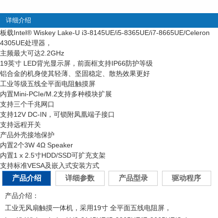
详细介绍
板载Intel
®
Wiskey Lake-U i3-8145UE/i5-8365UE/i7-8665UE/Celeron
4305UE处理器，
主频最大可达2.2GHz
19英寸 LED背光显示屏，前面框支持IP66防护等级
铝合金的机身使其轻薄、坚固稳定、散热效果更好
工业等级五线全平面电阻触摸屏
内置Mini-PCIe/M.2支持多种模块扩展
支持三个千兆网口
支持12V DC-IN，可锁附凤凰端子接口
支持远程开关
产品外壳接地保护
内置2个3W 4Ω Speaker
内置1 x 2.5寸HDD/SSD可扩充支架
支持标准VESA及嵌入式安装方式
产品介绍
详细参数
产品型录
驱动程序
产品介绍：
工业无风扇触摸一体机，采用19寸 全平面五线电阻屏，