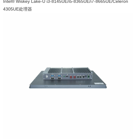
Intel
®
Wiskey Lake-U i3-8145UE/i5-8365UE/i7-8665UE/Celeron
4305UE处理器