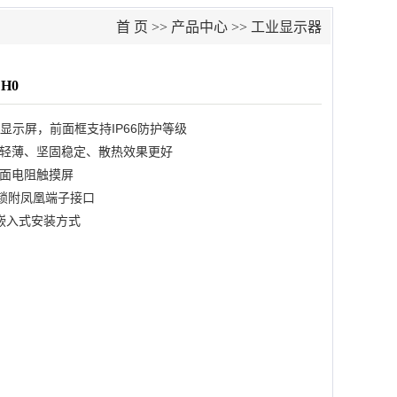
首 页
>>
产品中心
>>
工业显示器
H0
背光显示屏，前面框支持IP66防护等级
轻薄、坚固稳定、散热效果更好
面电阻触摸屏
，可锁附凤凰端子接口
及嵌入式安装方式