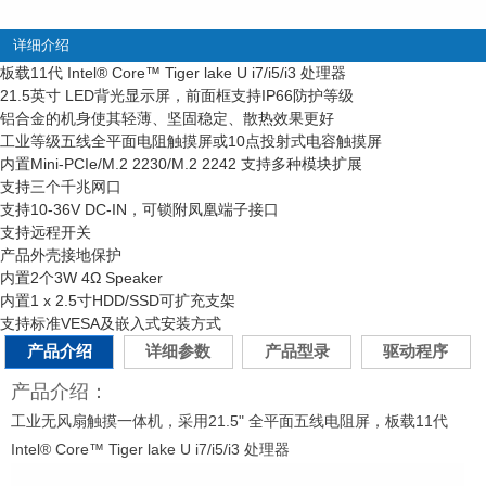
详细介绍
板载11代 Intel
®
Core™ Tiger lake U i7/i5/i3 处理器
21.5英寸 LED背光显示屏，前面框支持IP66防护等级
铝合金的机身使其轻薄、坚固稳定、散热效果更好
工业等级五线全平面电阻触摸屏或10点投射式电容触摸屏
内置Mini-PCIe/M.2 2230/M.2 2242 支持多种模块扩展
支持三个千兆网口
支持10-36V DC-IN，可锁附凤凰端子接口
支持远程开关
产品外壳接地保护
内置2个3W 4Ω Speaker
内置1 x 2.5寸HDD/SSD可扩充支架
支持标准VESA及嵌入式安装方式
产品介绍
详细参数
产品型录
驱动程序
产品介绍：
工业无风扇触摸一体机，采用21.5" 全平面五线电阻屏，
板载11代
Intel® Core™ Tiger lake U i7/i5/i3 处理器