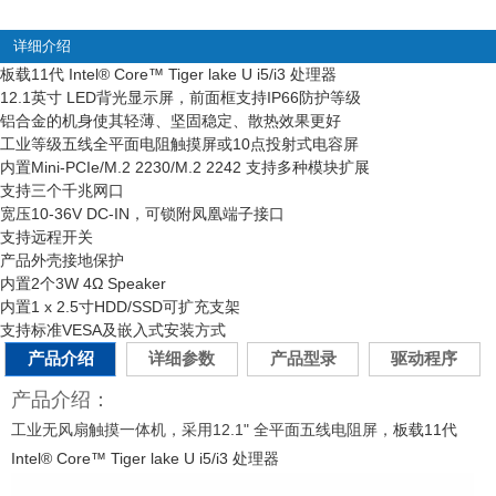
详细介绍
板载11代 Intel
®
Core™ Tiger lake U i5/i3 处理器
12.1英寸 LED背光显示屏，前面框支持IP66防护等级
铝合金的机身使其轻薄、坚固稳定、散热效果更好
工业等级五线全平面电阻触摸屏或10点投射式电容屏
内置Mini-PCIe/M.2 2230/M.2 2242 支持多种模块扩展
支持三个千兆网口
宽压10-36V DC-IN，可锁附凤凰端子接口
支持远程开关
产品外壳接地保护
内置2个3W 4Ω Speaker
内置1 x 2.5寸HDD/SSD可扩充支架
支持标准VESA及嵌入式安装方式
产品介绍
详细参数
产品型录
驱动程序
产品介绍：
工业无风扇触摸一体机，采用12.1" 全平面五线电阻屏，
板载11代
Intel
®
Core™ Tiger lake U i5/i3 处理器