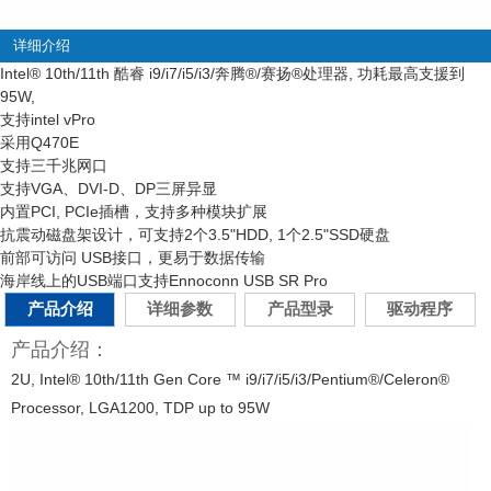
详细介绍
Intel
®
10th/11th 酷睿 i9/i7/i5/i3/奔腾
®
/赛扬
®
处理器, 功耗最高支援到
95W,
支持intel vPro
采用Q470E
支持三千兆网口
支持VGA、DVI-D、DP三屏异显
内置PCI, PCIe插槽，支持多种模块扩展
抗震动磁盘架设计，可支持2个3.5"HDD, 1个2.5"SSD硬盘
前部可访问 USB接口，更易于数据传输
海岸线上的USB端口支持Ennoconn USB SR Pro
产品介绍
详细参数
产品型录
驱动程序
产品介绍：
2U, Intel® 10th/11th Gen Core ™ i9/i7/i5/i3/Pentium®/Celeron®
Processor, LGA1200, TDP up to 95W