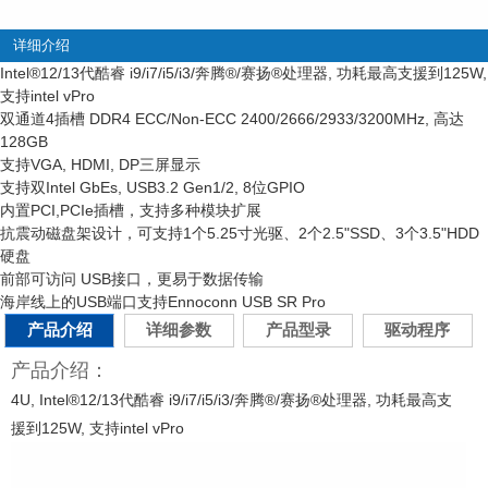
详细介绍
Intel
®
12/13代酷睿 i9/i7/i5/i3/奔腾
®
/赛扬
®
处理器, 功耗最高支援到125W,
支持intel vPro
双通道4插槽 DDR4 ECC/Non-ECC 2400/2666/2933/3200MHz, 高达
128GB
支持VGA, HDMI, DP三屏显示
支持双Intel GbEs, USB3.2 Gen1/2, 8位GPIO
内置PCI,PCIe插槽，支持多种模块扩展
抗震动磁盘架设计，可支持1个5.25寸光驱、2个2.5"SSD、3个3.5"HDD
硬盘
前部可访问 USB接口，更易于数据传输
海岸线上的USB端口支持Ennoconn USB SR Pro
产品介绍
详细参数
产品型录
驱动程序
产品介绍：
4U,
Intel
®
12/13代酷睿 i9/i7/i5/i3/奔腾
®
/赛扬
®
处理器, 功耗最高支
援到125W, 支持intel vPro