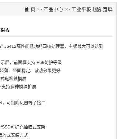
首 页
>>
产品中心
>>
工业平板电脑-宽屏
64A
®
n
J6412高性能低功耗四核处理器，主频最大可以达到
光显示屏，前面框支持IP66防护等级
轻薄、坚固稳定、散热效果更好
射式电容触摸屏
/M.2支持多种模块扩展
C-IN，可锁附凤凰端子接口
HDD/SSD可扩充抽取式支架
及嵌入式安装方式