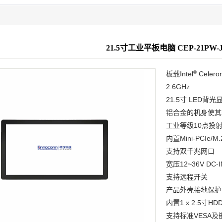
21.5寸工业平板电脑 CEP-21PW-J
®
板载Intel
Celero
2.6GHz
21.5寸 LED背
铝合金的机身使其
工业等级10点投
内置Mini-PCIe
支持双千兆网口
宽压12~36V D
支持远程开关
产品外壳接地保护
内置1 x 2.5寸
支持标准VESA