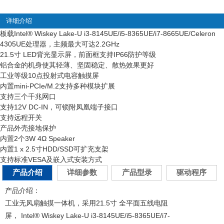
详细介绍
板载Intel
®
Wiskey Lake-U i3-8145UE/i5-8365UE/i7-8665UE/Celeron
4305UE处理器，主频最大可达2.2GHz
21.5寸 LED背光显示屏，前面框支持IP66防护等级
铝合金的机身使其轻薄、坚固稳定、散热效果更好
工业等级10点投射式电容触摸屏
内置mini-PCIe/M.2支持多种模块扩展
支持三个千兆网口
支持12V DC-IN，可锁附凤凰端子接口
支持远程开关
产品外壳接地保护
内置2个3W 4Ω Speaker
内置1 x 2.5寸HDD/SSD可扩充支架
支持标准VESA及嵌入式安装方式
产品介绍
详细参数
产品型录
驱动程序
产品介绍：
工业无风扇触摸一体机，采用21.5寸 全平面五线电阻
屏，
Intel
®
Wiskey Lake-U i3-8145UE/i5-8365UE/i7-