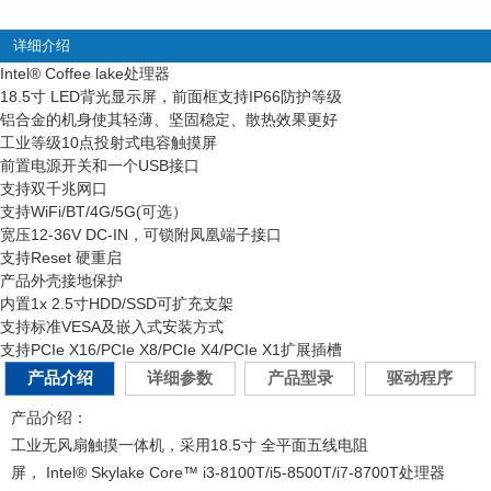
详细介绍
Intel
®
Coffee lake处理器
18.5寸 LED背光显示屏，前面框支持IP66防护等级
铝合金的机身使其轻薄、坚固稳定、散热效果更好
工业等级10点投射式电容触摸屏
前置电源开关和一个USB接口
支持双千兆网口
支持WiFi/BT/4G/5G(可选）
宽压12-36V DC-IN，可锁附凤凰端子接口
支持Reset 硬重启
产品外壳接地保护
内置1x 2.5寸HDD/SSD可扩充支架
支持标准VESA及嵌入式安装方式
支持PCIe X16/PCIe X8/PCIe X4/PCIe X1扩展插槽
产品介绍
详细参数
产品型录
驱动程序
产品介绍：
工业无风扇触摸一体机，采用18.5寸 全平面五线电阻
屏，
Intel
®
Skylake Core™
i3-8100T/i5-8500T/i7-8700T
处理器