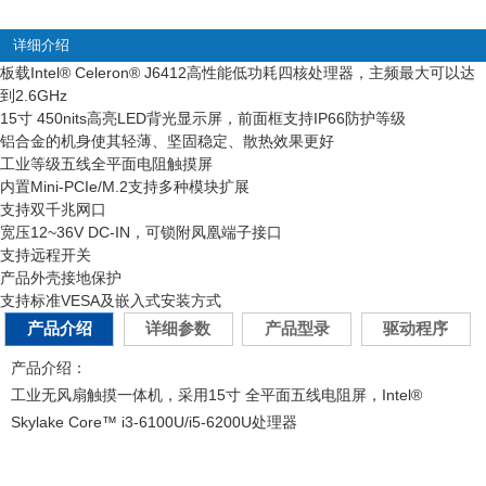
详细介绍
板载Intel
®
Celeron
®
J6412高性能低功耗四核处理器，主频最大可以达
到2.6GHz
15寸 450nits高亮LED背光显示屏，前面框支持IP66防护等级
铝合金的机身使其轻薄、坚固稳定、散热效果更好
工业等级五线全平面电阻触摸屏
内置Mini-PCIe/M.2支持多种模块扩展
支持双千兆网口
宽压12~36V DC-IN，可锁附凤凰端子接口
支持远程开关
产品外壳接地保护
支持标准VESA及嵌入式安装方式
产品介绍
详细参数
产品型录
驱动程序
产品介绍：
工业无风扇触摸一体机，采用15寸 全平面五线电阻屏，Intel®
Skylake Core™ i3-6100U/i5-6200U处理器