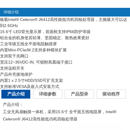
详细介绍
板载Intel
®
Celeron
®
J6412高性能低功耗四核处理器，主频最大可以达
到2.6GHz
15.6寸 LED背光显示屏，前面框支持IP66防护等级
铝合金的机身使其轻薄、坚固稳定、散热效果更好
工业等级五线全平面电阻触摸屏
内置Mini-PCIe/M.2支持多种模块扩展
支持双千兆网口
宽压12~36VDC-IN, 可锁附凤凰端子接口
支持远程开关
产品外壳接地保护
内置1 x 2.5寸HDD/SSD可扩充支架
支持标准VESA及嵌入式安装方式
产品介绍
详细参数
产品型录
驱动程序
产品介绍：
工业无风扇触摸一体机，采用15.6寸 全平面五线电阻屏，Intel®
Celeron® J6412高性能低功耗四核处理器