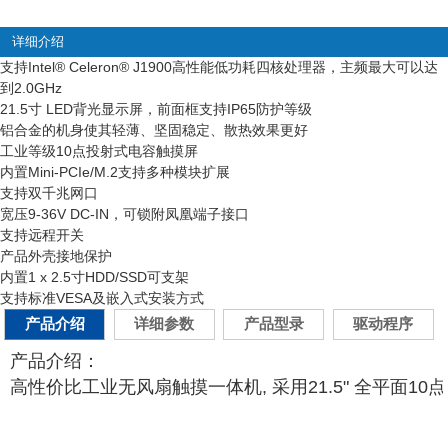
详细介绍
支持Intel
®
Celeron
®
J1900高性能低功耗四核处理器，主频最大可以达
到2.0GHz
21.5寸 LED背光显示屏，前面框支持IP65防护等级
铝合金的机身使其轻薄、坚固稳定、散热效果更好
工业等级10点投射式电容触摸屏
内置Mini-PCIe/M.2支持多种模块扩展
支持双千兆网口
宽压9-36V DC-IN，可锁附凤凰端子接口
支持远程开关
产品外壳接地保护
内置1 x 2.5寸HDD/SSD可支架
支持标准VESA及嵌入式安装方式
产品介绍
详细参数
产品型录
驱动程序
产品介绍：
高性价比工业无风扇触摸一体机, 采用21.5" 全平面10点投射式电容