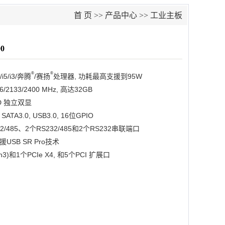
首 页
>>
产品中心
>>
工业主板
0
®
®
/i5/i3/奔腾
/赛扬
处理器, 功耗最高支援到95W
/2133/2400 MHz, 高达32GB
-D 独立双显
 SATA3.0, USB3.0, 16位GPIO
22/485、2个RS232/485和2个RS232串联端口
USB SR Pro技术
en3)和1个PCIe X4, 和5个PCI 扩展口