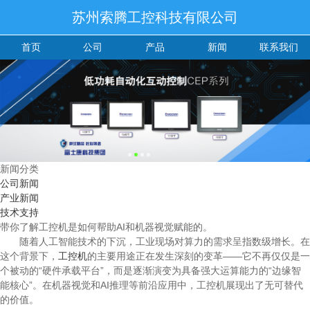
苏州索腾工控科技有限公司
首页
公司
产品
新闻
联系我们
新闻分类
公司新闻
产业新闻
技术支持
带你了解工控机是如何帮助AI和机器视觉赋能的。
随着人工智能技术的下沉，工业现场对算力的需求呈指数级增长。在
这个背景下，
工控机
的主要用途正在发生深刻的变革——它不再仅仅是一
个被动的“硬件承载平台”，而是逐渐演变为具备强大运算能力的“边缘智
能核心”。在机器视觉和AI推理等前沿应用中，工控机展现出了无可替代
的价值。