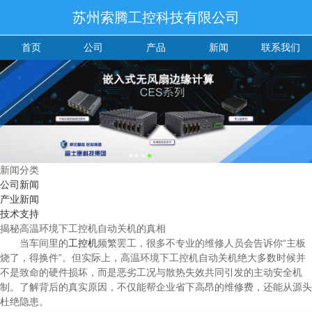
苏州索腾工控科技有限公司
首页
公司
产品
新闻
联系我们
新闻分类
公司新闻
产业新闻
技术支持
揭秘高温环境下工控机自动关机的真相
当车间里的
工控机
频繁罢工，很多不专业的维修人员会告诉你“主板
烧了，得换件”。但实际上，高温环境下工控机自动关机绝大多数时候并
不是致命的硬件损坏，而是恶劣工况与散热失效共同引发的主动安全机
制。了解背后的真实原因，不仅能帮企业省下高昂的维修费，还能从源头
杜绝隐患。