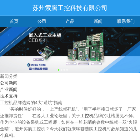
苏州索腾工控科技有限公司
首页
公司
产品
新闻
联系我们
新闻分类
公司新闻
产业新闻
技术支持
工控机品牌选购的4大“避坑”指南
“买的时候好好的，一上产线就死机”、“用了半年接口就坏了，厂家
还推卸责任”……在各大工业论坛里，关于
工控机
品牌的吐槽屡见不鲜。
作为企业的设备采购或工程师，如何在一堆花哨的参数中练就一双“火眼
金睛”，避开劣质工控机？今天我们就来聊聊选购工控机时必须知道的几
个真相。