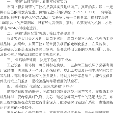
一、 警惕“贴牌”陷阱，看准实验室实力
市面上很多所谓的工控机品牌其实只是组装厂。真正的实力派，一定
拥有自己的研发实验室。例如行业头部的源控（SPES TECH），背靠视
源集团拥有耗资过亿的CNAS认可实验室，每一台机器出厂前都要经过
106项以上的严苛测试。只有经过高低温、震动、跌落测试的机器，才敢
承诺7×24小时稳定运行。
二、 别被“通用配置”忽悠，接口才是硬道理
很多客户买回去才发现，网口不够用、串口协议不匹配。优秀的工控
机品牌（如研华、东田工控）通常提供极强的定制化服务。在采购前，一
定要确认设备是否支持多网口隔离、是否支持旧设备的COM口通讯，以
及是否有足够的USB接口扩展视觉相机。
三、 售后响应速度，决定了你的停工成本
工业设备一旦停机，每分钟都在烧钱。一些杂牌工控机坏了需要寄回
厂家维修，周期长达一个月。而像研祥、华北工控以及苏州本地的阿普奇
等品牌，都具备快速响应的服务能力。特别是对于紧急项目，能否提供备
件先行或上门服务，是检验品牌靠谱程度的试金石。
四、 关注国产化适配，避免未来被“卡脖子”
随着信创政策的推进，很多项目强制要求使用国产芯片。在选购工控
机品牌时，要考察其对飞腾、兆芯、瑞芯微等国产平台的适配成熟度。东
田工控和源控在这方面做得非常深入，能够确保你在国产系统下也能流畅
运行原有的业务软件。
避坑的核心在于回归需求。不要盲目追求高参数，适合你现场环境、