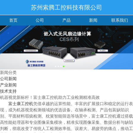
苏州索腾工控科技有限公司
首页
公司
产品
新闻
联系我们
新闻分类
公司新闻
产业新闻
技术支持
机器视觉新标杆！富士康工控机助力工业检测精准高效
富士康
工控机
凭借卓越的运算性能、丰富的扩展接口和稳定的运行表
现，成为机器视觉检测领域的优选设备。在轴承检测、产品包装缺陷识
别、平面材料瑕疵检测、枕簧智能筛选等场景中，富士康工控机通过搭载
高性能处理器和专业图像采集模块，精准实现图像采集、数据分析与缺陷
判断，彻底改变了传统人工检测效率低、误差大、易疲劳的痛点，推动工