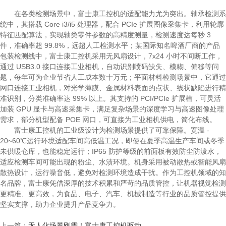
在各类检测场景中，富士康工控机的适配能力尤为突出。轴承检测系
统中，其搭载 Core i3/i5 处理器，配合 PCIe 扩展图像采集卡，利用轮廓
特征匹配算法，实现轴类零件参数的高精度测量，检测速度达每秒 3
件，准确率超 99.8%，远超人工检测水平；某国际知名啤酒厂商的产品
包装检测线中，富士康工控机采用无风扇设计，7x24 小时不间断工作，
通过 USB3.0 接口连接工业相机，自动识别喷码缺失、模糊、偏移等问
题，每年可为企业节省人工成本数十万元；平面材料检测场景中，它通过
网口连接工业相机，对光学薄膜、金属材料表面的点状、线状缺陷进行精
准识别，分类准确率达 99% 以上。其支持的 PCI/PCIe 扩展槽，可灵活
加装 GPU 显卡与高速采集卡，满足复杂场景的深度学习与高速图像处理
需求，部分机型配备 POE 网口，可直接为工业相机供电，简化布线。
富士康工控机的工业级设计为检测场景提供了可靠保障。宽温 -
20~60℃运行环境适配车间高低温工况，即使在夏季高温生产车间或冬季
未供暖仓库，也能稳定运行；IP65 防护等级的前面板有效防尘防泼水，
适应检测车间可能出现的粉尘、水渍环境。机身采用被动散热或智能风扇
散热设计，运行噪音低，避免对检测环境造成干扰。作为工控机领域的知
名品牌，富士康凭借深厚的技术积累和严苛的品质管控，让机器视觉检测
更精准、更高效，为食品、电子、汽车、机械制造等行业的品质管控提供
坚实支撑，助力企业提升产品竞争力。
上一篇：
无人化场景刚需！富士康工控机驱动...