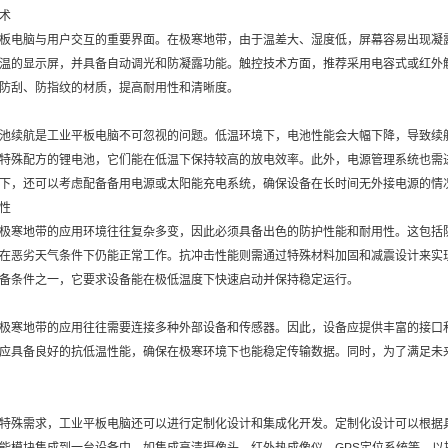
术
板电脑与用户交互的重要界面。在极寒地带，由于温差大、湿度低，屏幕容易出现凝
温的显示屏，并具备自动调光和防凝露功能。触控技术方面，推荐采用电容式或红外
防刮、防指纹的材质，提高耐用性和清晰度。
池续航是工业平板电脑不可忽视的问题。低温环境下，电池性能会大幅下降，导致续
特殊配方的锂电池，它们能在低温下保持较高的放电效率。此外，电源管理系统也需
下，还可以考虑配备备用电源或太阳能充电系统，确保设备在长时间无外接电源的情
性
极寒地带的应用环境往往复杂多变，因此必须具备出色的防护性能和耐用性。这包括防
在恶劣天气条件下仍能正常工作。抗冲击性能则需通过特殊材料加固和减震设计来实
备条件之一，它要求设备能在极低温度下快速启动并保持稳定运行。
极寒地带的应用往往需要连接多种外部设备和传感器。因此，设备应提供丰富的接口和
应具备良好的抗低温性能，确保在极寒环境下也能稳定传输数据。同时，为了满足未
特殊需求，工业平板电脑还可以进行定制化设计和集成化开发。定制化设计可以根据