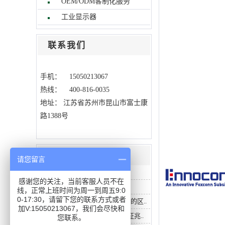
OEM/ODM客制化服务
工业显示器
联系我们
手机： 15050213067
热线： 400-816-0035
地址：
江苏省苏州市昆山市富士康
路1388号
公司动态
请您留言
工业触控一体机的应用场景
感谢您的关注，当前客服人员不在
工业触控一体机的应用场景
线，正常上班时间为周一到周五9:0
0-17:30，请留下您的联系方式或者
工业触摸显示器和商用触控屏的区..
加V:15050213067，我们会尽快和
无风扇工控机散热失效的5大征兆..
您联系。