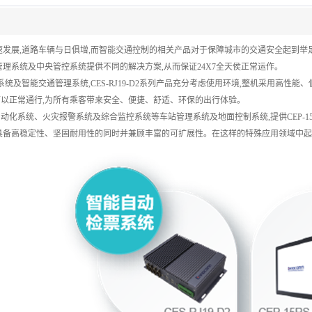
速发展,道路车辆与日俱增,而智能交通控制的相关产品对于保障城市的交通安全起到举
管理系统及中央管控系统提供不同的解决方案,从而保证24X7全天侯正常运作。
统及智能交通管理系统,CES-RJ19-D2系列产品充分考虑使用环境,整机采用高性
以正常通行,为所有乘客带来安全、便捷、舒适、环保的出行体验。
动化系统、火灾报警系统及综合监控系统等车站管理系统及地面控制系统,提供CEP-15RS-J19
具备高稳定性、坚固耐用性的同时并兼顾丰富的可扩展性。在这样的特殊应用领域中